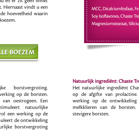
 en er zit geen limiet
. Hiernaast vindt u een
 de hoeveelheid waarin
 Boezem.
Natuurlijk ingrediënt: Chaste Tr
jke borstvergroting.
Het natuurlijke ingrediënt Cha
werking op de borsten.
op de afgifte van prolactine.
k van oestrogeen. Een
werking op de ontwikkeling
imuleert natuurlijke
melkklieren van de borsten.
erol een werking op de
stevigere borsten.
muleert de ontwikkeling
rlijke borstvergroting