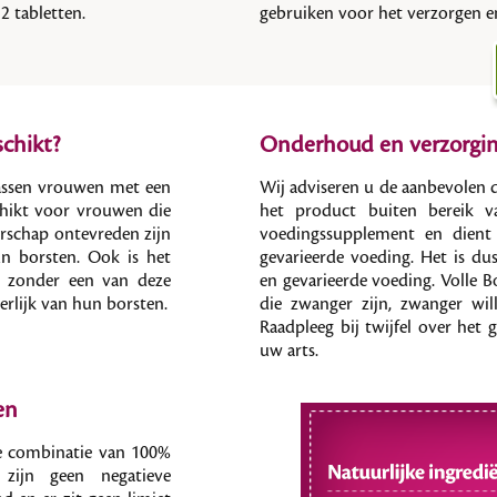
2 tabletten.
gebruiken voor het verzorgen 
schikt?
Onderhoud en verzorgin
wassen vrouwen met een
Wij adviseren u de aanbevolen d
schikt voor vrouwen die
het product buiten bereik v
erschap ontevreden zijn
voedingssupplement en dient
un borsten. Ook is het
gevarieerde voeding. Het is d
e zonder een van deze
en gevarieerde voeding. Volle 
erlijk van hun borsten.
die zwanger zijn, zwanger wi
Raadpleeg bij twijfel over het 
uw arts.
en
ke combinatie van 100%
r zijn geen negatieve