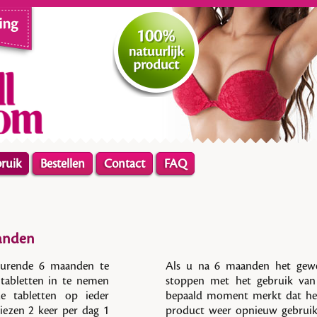
ruik
Bestellen
Contact
FAQ
anden
durende 6 maanden te
Als u na 6 maanden het gewen
 tabletten in te nemen
stoppen met het gebruik va
 tabletten op ieder
bepaald moment merkt dat het 
ezen 2 keer per dag 1
product weer opnieuw gebruik