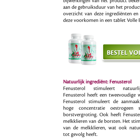
bijwerkingen van het product bekend
aan de gebruiksduur van het product
overzicht van deze ingrediënten en
deze voorkomen in een tablet Volle
Natuurlijk ingrediënt: Fenusterol
Fenusterol stimuleert natuurli
Fenusterol heeft een tweevoudige 
Fenusterol stimuleert de aanmaa
hoge concentratie oestrogeen st
borstvergroting. Ook heeft Fenust
melkklieren van de borsten. Het sti
van de melkklieren, wat ook natuu
tot gevolg heeft.